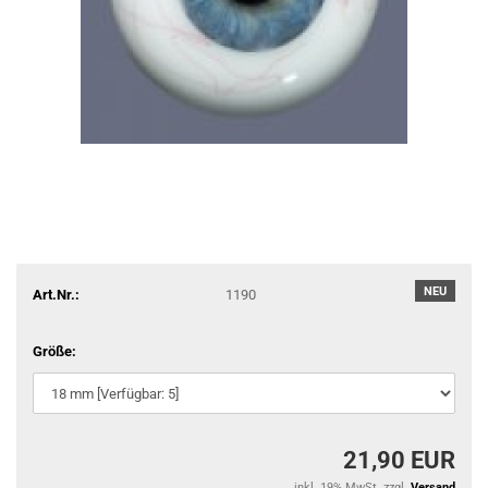
NEU
Art.Nr.:
1190
Größe:
21,90 EUR
inkl. 19% MwSt. zzgl.
Versand