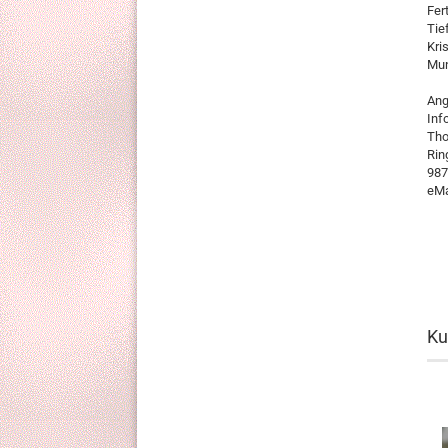
Fer
Tie
Kri
Mun
Ang
Inf
Tho
Rin
987
eMa
Ku