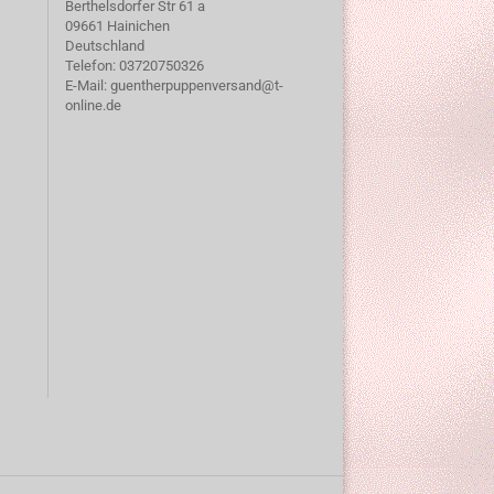
Berthelsdorfer Str 61 a
09661 Hainichen
Deutschland
Telefon: 03720750326
E-Mail: guentherpuppenversand@t-
online.de