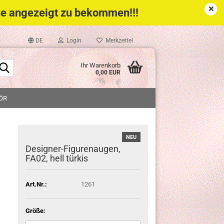
eise angezeigt zu bekommen!!!
DE
Login
Merkzettel
Suche...
Ihr Warenkorb
0,00 EUR
ÖR
NEU
Designer-Figurenaugen,
FA02, hell türkis
Art.Nr.:
1261
Größe: